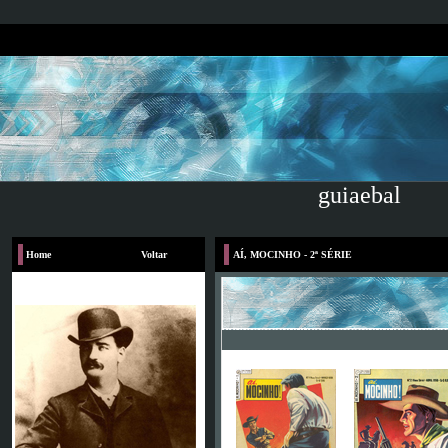
guiaebal
Home
Voltar
AÍ, MOCINHO - 2ª SÉRIE