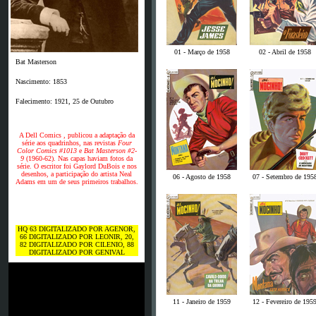
01 - Março de 1958
02 - Abril de 1958
Bat Masterson
Nascimento: 1853
Falecimento: 1921, 25 de Outubro
A Dell Comics , publicou a adaptação da
série aos quadrinhos, nas revistas
Four
Color Comics #1013
e
Bat Masterson #2-
9
(1960-62). Nas capas haviam fotos da
série. O escritor foi Gaylord DuBois e nos
desenhos, a participação do artista Neal
06 - Agosto de 1958
07 - Setembro de 195
Adams em um de seus primeiros trabalhos.
HQ 63 DIGITALIZADO POR AGENOR,
66 DIGITALIZADO POR LEONIR, 20,
82 DIGITALIZADO POR CILENIO, 88
DIGITALIZADO POR GENIVAL
11 - Janeiro de 1959
12 - Fevereiro de 195