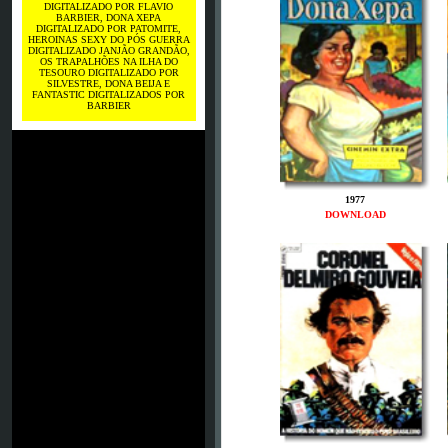
DIGITALIZADO POR FLAVIO
BARBIER, DONA XEPA
DIGITALIZADO POR PATOMITE,
HEROINAS SEXY DO PÓS GUERRA
DIGITALIZADO JANJÃO GRANDÃO,
OS TRAPALHÕES NA ILHA DO
TESOURO DIGITALIZADO POR
SILVESTRE, DONA BEIJA E
FANTASTIC DIGITALIZADOS POR
BARBIER
1977
DOWNLOAD