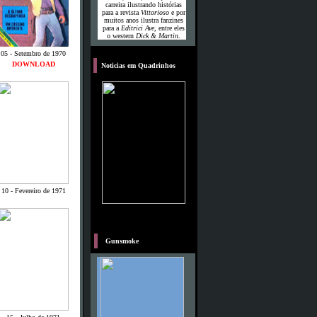
carreira ilustrando histórias
para a revista
Vittorioso
e por
muitos anos ilustra fanzines
para a
Editrici Ave
, entre eles
o western
Dick & Martin
.
05 - Setembro de 1970
DOWNLOAD
o
Noticias em Quadrinhos
10 - Fevereiro de 1971
M
Gunsmoke