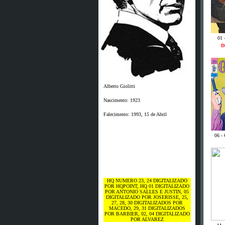
01 
D
Alberto Giolitti
Nascimento: 1923
Falecimento: 1993, 15 de Abril
06 -
HQ NUMERO 23, 24 DIGITALIZADO
POR HQPOINT, HQ 01 DIGITALIZADO
POR ANTONIO SALLES E JUSTIN, 05
DIGITALIZADO POR JOSERISSE, 25,
27, 28, 30 DIGITALIZADOS POR
MACEDO, 29, 31 DIGITALIZADOS
POR BARBIER, 02, 04 DIGITALIZADO
POR ALVAREZ