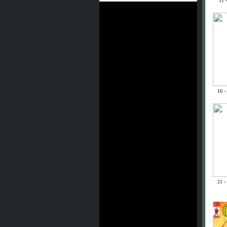
11 
16 -
21 -