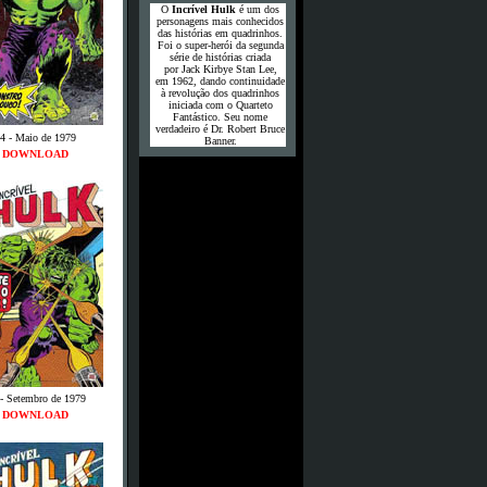
O
Incrível Hulk
é um dos
personagens mais conhecidos
das histórias em quadrinhos.
Foi o super-herói da segunda
série de histórias criada
por Jack Kirbye Stan Lee,
em 1962, dando continuidade
à revolução dos quadrinhos
iniciada com o Quarteto
Fantástico. Seu nome
verdadeiro é Dr. Robert Bruce
4 - Maio de 1979
Banner.
DOWNLOAD
- Setembro de 1979
DOWNLOAD