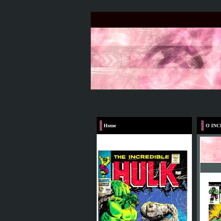
Home
O INC