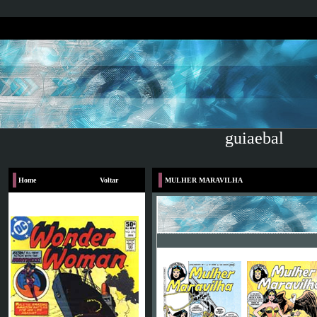
guiaebal
Home
Voltar
MULHER MARAVILHA