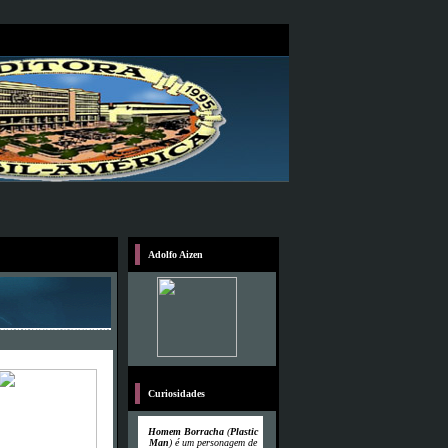
Adolfo Aizen
Curiosidades
Homem Borracha
(
Plastic
Man
) é um personagem de