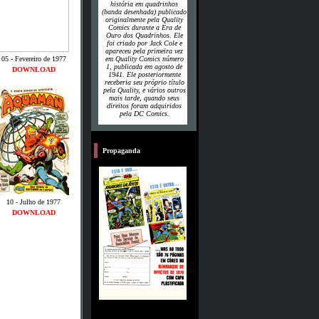
história em quadrinhos
(banda desenhada) publicado
originalmente pela Quality
Comics durante a Era de
Ouro dos Quadrinhos. Ele
foi criado por Jack Cole e
apareceu pela primeira vez
05 - Fevereiro de 1977
em
Quality Comics
número
1, publicada em agosto de
DOWNLOAD
1941. Ele posteriormente
receberia seu próprio título
pela Quality, e vários outros
mais tarde, quando seus
direitos foram adquiridos
pela DC Comics.
P
Propaganda
10 - Julho de 1977
DOWNLOAD