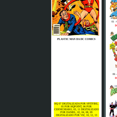
01 -
D
PLASTIC MAN DA DC COMICS
06 
D
HQ 07 DIGITALIZADA POR SPITFIRE,
05 POR HQPOINT, 06 POR
CERNICHIARO, 03, 11 DIGITALIZADO
POR DANIEL, 02, 04, 08, 09
DIGITALIZADO POR VIZ, 10, 12, 13