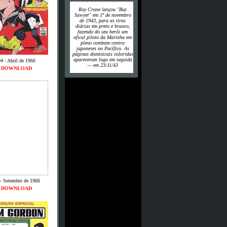
Roy Crane lançou "Buz
Sawyer" em 1º de novembro
de 1943, para as tiras
diárias em preto e branco,
fazendo do seu herói um
ofical piloto da Marinha em
pleno combate contra
japoneses no Pacífico. As
páginas dominicais coloridas
apareceram logo em seguida
4 - Abril de 1966
— em 23/11/43
DOWNLOAD
- Setembro de 1966
DOWNLOAD