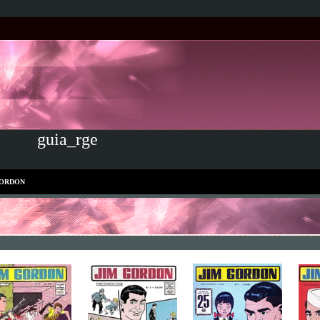
guia_rge
GORDON