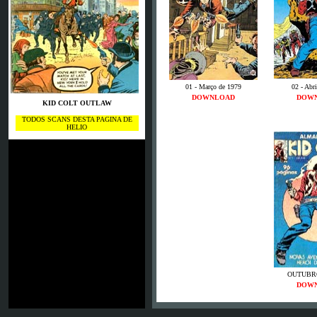
01 - Março de 1979
02 - Abr
DOWNLOAD
DOW
KID COLT OUTLAW
TODOS SCANS DESTA PAGINA DE
HELIO
OUTUBRO
DOW