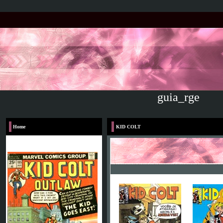
guia_rge
Home
KID COLT