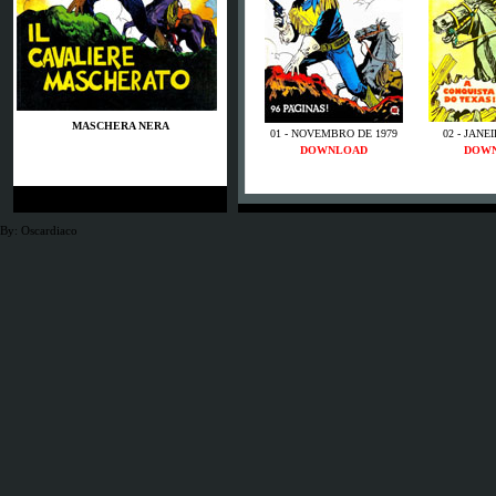
MASCHERA NERA
01 - NOVEMBRO DE 1979
02 - JANE
DOWNLOAD
DOW
By: Oscardiaco