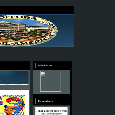
Adolfo Aizen
Curiosidades
Mike Esposito
(1927) é um
artista de quadrinhos