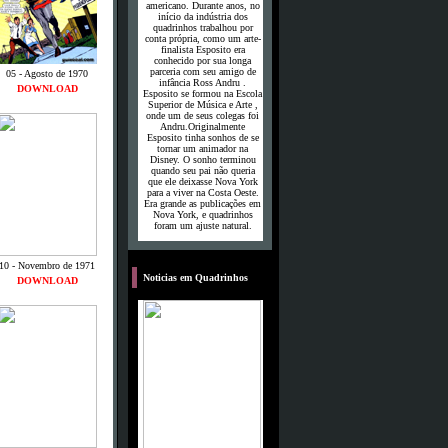
americano.
Durante anos, no
início da indústria dos
quadrinhos trabalhou por
conta própria, como um arte-
finalista Esposito era
conhecido por sua longa
parceria com seu amigo de
05 - Agosto de 1970
infância Ross Andru .
DOWNLOAD
Esposito se formou na Escola
Superior de Música e Arte ,
onde um de seus colegas foi
Andru.
Originalmente
Esposito tinha sonhos de se
tornar um animador na
Disney.
O sonho terminou
quando seu pai não queria
que ele deixasse Nova York
para a viver na Costa Oeste.
Era grande as publicações em
Nova York, e quadrinhos
foram um ajuste natural.
10 - Novembro de 1971
o
Noticias em Quadrinhos
DOWNLOAD