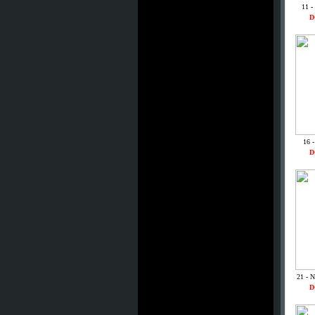
11 -
D
16 
D
21 - 
D