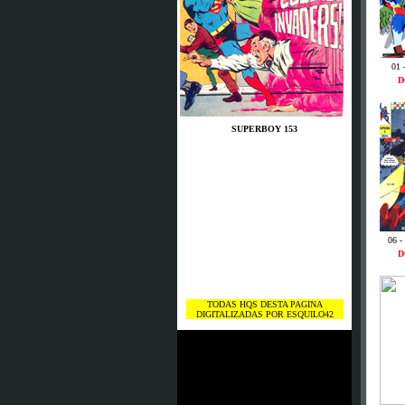
01 
D
SUPERBOY 153
06 -
D
TODAS HQS DESTA PAGINA
DIGITALIZADAS POR ESQUILO42