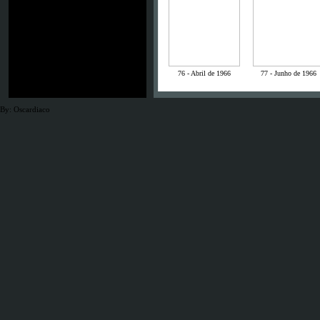
76 - Abril de 1966
77 - Junho de 1966
By: Oscardiaco