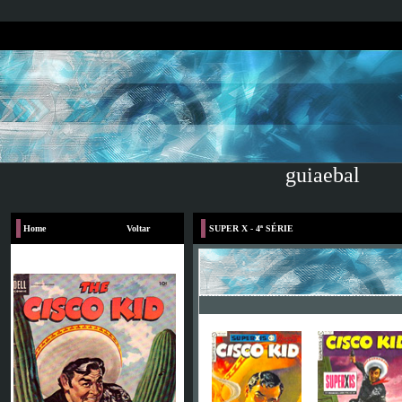
guiaebal
Home
Voltar
SUPER X - 4ª SÉRIE