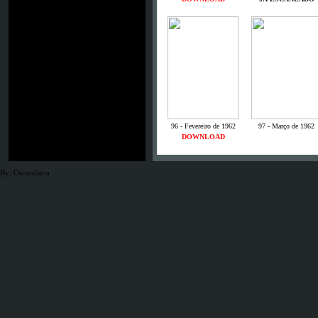
96 - Fevereiro de 1962
97 - Março de 1962
DOWNLOAD
By: Oscardiaco