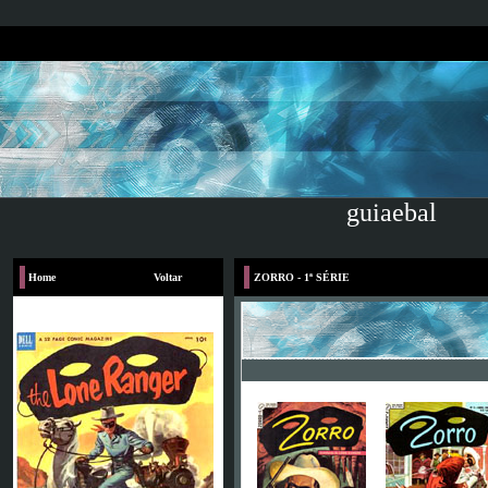
guiaebal
Home
Voltar
ZORRO - 1ª SÉRIE